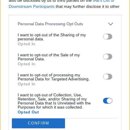
also be disclosed by us to third parties on the
IAB’s List of
Downstream Participants
that may further disclose it to other
Em destaque
.
third parties.
Incêndio em garagem destrói quatro
Personal Data Processing Opt Outs
viaturas em Póvoa de Midões
AGOSTO 5, 2026
I want to opt-out of the Sharing of my
personal data.
Opted In
Arganil e Tábua voltam a celebrar o Dia
Internacional da Juventude nas margens
I want to opt-out of the Sale of my
do rio Alva
Personal Data.
Opted In
AGOSTO 5, 2026
I want to opt-out of processing my
Concerto de homenagem aos Queen
Personal Data for Targeted Advertising.
encerra XI Estágio de Verão da Academia
Opted In
Artística do Município
AGOSTO 3, 2026
I want to opt-out of Collection, Use,
Retention, Sale, and/or Sharing of my
Personal Data that Is Unrelated with the
Duarte Marques brilha nos Nacionais de
Purposes for which it was collected.
Ciclismo e confirma evolução entre a elite
Opted Out
júnior
CONFIRM
AGOSTO 3, 2026