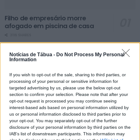
Filho de empresário morre
afogado em piscina de casa
3116 SHARES
“Paraíso do BTT” resultou num sucesso
Notícias de Tábua -
Do Not Process My Personal
Information
2660 SHARES
Motociclista morreu após despiste violento em
If you wish to opt-out of the sale, sharing to third parties, or
Tábua
processing of your personal or sensitive information for
targeted advertising by us, please use the below opt-out
2404 SHARES
section to confirm your selection. Please note that after your
Jovem de Tábua está no top 40 de tiktokers
opt-out request is processed you may continue seeing
portuguesas mais famosas
interest-based ads based on personal information utilized by
us or personal information disclosed to third parties prior to
1614 SHARES
your opt-out. You may separately opt-out of the further
disclosure of your personal information by third parties on the
IAB’s list of downstream participants. This information may