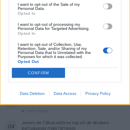
I want to opt-out of the Sale of my
Personal Data.
Opted In
I want to opt-out of processing my
Personal Data for Targeted Advertising.
Opted In
I want to opt-out of Collection, Use,
Filho de empresário morre
Retention, Sale, and/or Sharing of my
afogado em piscina de casa
Personal Data that Is Unrelated with the
Purposes for which it was collected.
Opted Out
3119 SHARES
CONFIRM
“Paraíso do BTT” resultou num sucesso
2660 SHARES
Data Deletion
Data Access
Privacy Policy
Motociclista morreu após despiste violento em
Tábua
2406 SHARES
Jovem de Tábua está no top 40 de tiktokers
portuguesas mais famosas