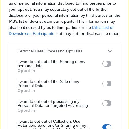
us or personal information disclosed to third parties prior to
de semana inesquecível e repleto de grandes emoções.
your opt-out. You may separately opt-out of the further
A entrada é livre!
disclosure of your personal information by third parties on the
IAB’s list of downstream participants. This information may
also be disclosed by us to third parties on the
IAB’s List of
Downstream Participants
that may further disclose it to other
third parties.
Personal Data Processing Opt Outs
I want to opt-out of the Sharing of my
personal data.
Opted In
I want to opt-out of the Sale of my
Personal Data.
Opted In
Anterior
I want to opt-out of processing my
Personal Data for Targeted Advertising.
“Não é o rio que faz a fronteira, é o rio que nos
Opted In
une”: Bandeira Azul volta a distinguir Ronqueira e
Cascalheira
I want to opt-out of Collection, Use,
Retention, Sale, and/or Sharing of my