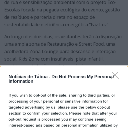
de rua e sensibilização ambiental com o projeto Eco-
Escolas focada na pegada ecológica do evento, gestão
de resíduos e parceria direta no espaço de
sustentabilidade e eficiência energética “Faz Luz”.
Ao longo dos dois dias, os visitantes terão à disposição
uma ampla zona de Restauração e Street Food, uma
acolhedora Zona Lounge para descanso e interação
social, Kids Zone com insufláveis, pista infantil,
modelagem de balões e pinturas faciais e uma área
dedicada a Test Drives Elétricos.
Notícias de Tábua -
Do Not Process My Personal
Information
O EPTO RODAS FEST 2026 conta com a estreita parceria
e apoio institucional do Município de Oliveira do
If you wish to opt-out of the sale, sharing to third parties, or
Hospital, do Município de Tábua, a que se juntam mais
processing of your personal or sensitive information for
de 50 parceiros.
targeted advertising by us, please use the below opt-out
section to confirm your selection. Please note that after your
Sob o mote oficial “Traz a tua RODA e ‘Fast’ às Pistas!”, a
opt-out request is processed you may continue seeing
interest-based ads based on personal information utilized by
organização convida a região e o país, a viverem um fim