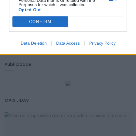
Personal Data that Is Unrelated with the
Purposes for which it was collected.
Seguinte
Opted Out
Duarte Marques sagra-se Vice-Campeão regional
da Beira Litoral de Rampa
CONFIRM
Data Deletion
Data Access
Privacy Policy
Publicidade
MAIS LIDAS